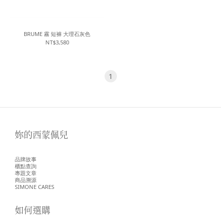
BRUME 霧 短褲 大理石灰色
NT$3,580
1
妳的西蒙佩兒
品牌故事
櫃點查詢
專題文章
商品溯源
SIMONE CARES
如何選購