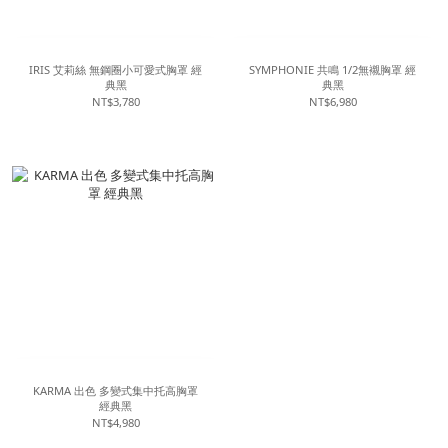
IRIS 艾莉絲 無鋼圈小可愛式胸罩 經
SYMPHONIE 共鳴 1/2無襯胸罩 經
典黑
典黑
NT$3,780
NT$6,980
KARMA 出色 多變式集中托高胸罩
經典黑
NT$4,980