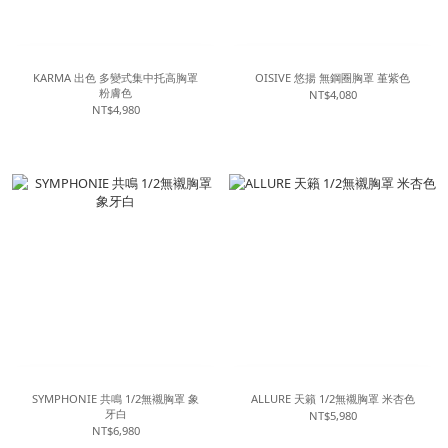
KARMA 出色 多變式集中托高胸罩
OISIVE 悠揚 無鋼圈胸罩 堇紫色
粉膚色
NT$4,080
NT$4,980
SYMPHONIE 共鳴 1/2無襯胸罩 象
ALLURE 天籟 1/2無襯胸罩 米杏色
牙白
NT$5,980
NT$6,980