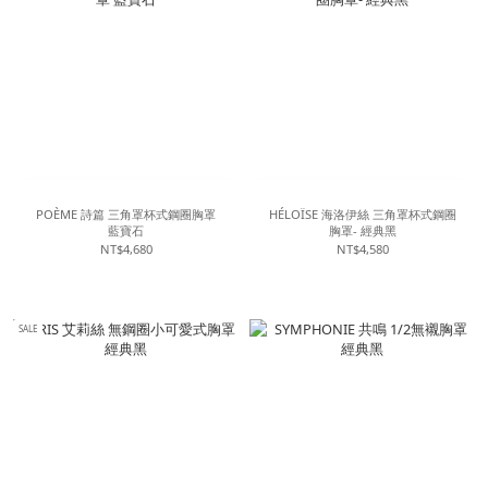
POÈME 詩篇 三角罩杯式鋼圈胸罩
HÉLOÏSE 海洛伊絲 三角罩杯式鋼圈
藍寶石
胸罩- 經典黑
NT$4,680
NT$4,580
SALE