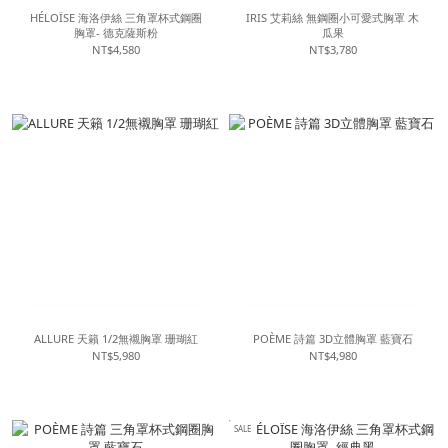
HÉLOÏSE 海洛伊絲 三角罩杯式鋼圈
IRIS 艾莉絲 無鋼圈小可愛式胸罩 木
胸罩- 德克薩斯粉
瓜果
NT$4,580
NT$3,780
ALLURE 天籟 1/2無襯胸罩 珊瑚紅
POÈME 詩篇 3D立體胸罩 藍寶石
NT$5,980
NT$4,980
SALE