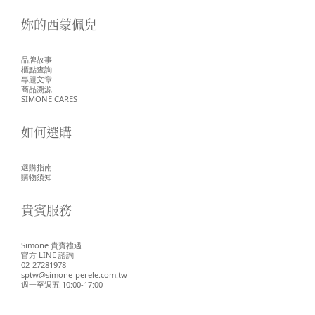
妳的西蒙佩兒
品牌故事
櫃點查詢
專題文章
商品溯源
SIMONE CARES
如何選購
選購指南
購物須知
貴賓服務
Simone 貴賓禮遇
官方 LINE 諮詢
02-27281978
sptw@simone-perele.com.tw
週一至週五 10:00-17:00