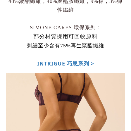
48%聚酯纖維，40%聚醯胺纖維
，
9%棉
，
3%彈
性纖維
SIMONE CARES 環保系列：
部分材質採用可回收原料
刺繡
至少
含有75
%
再生聚酯纖維
INTRIGUE 巧思系列 >