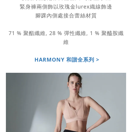
緊身褲兩側飾以玫瑰金lurex織線飾邊
腳踝內側處接合蕾絲材質
71 % 聚酯纖維, 28 % 彈性纖維, 1 % 聚醯胺纖
維
HARMONY 和諧全系列 >