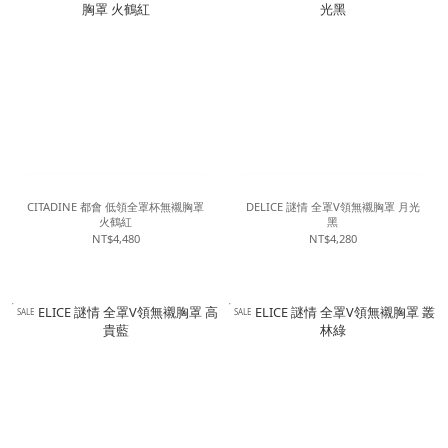
CITADINE 都會 低領全罩杯無襯胸罩
DELICE 謎情 全罩V領無襯胸罩 月光
火鶴紅
黑
NT$4,480
NT$4,280
SALE
SALE