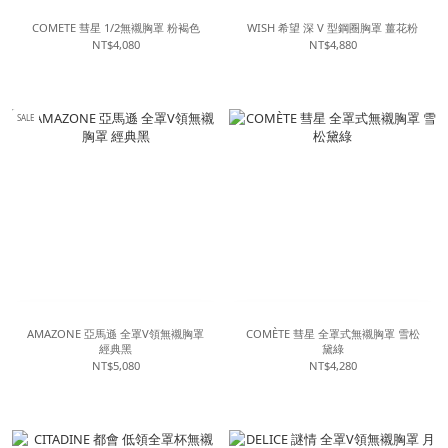
COMETE 彗星 1/2無襯胸罩 粉褐色
WISH 希望 深 V 型鋼圈胸罩 薑花粉
NT$4,080
NT$4,880
SALE
AMAZONE 亞馬遜 全罩V領無襯胸罩
COMÈTE 彗星 全罩式無襯胸罩 雪松
經典黑
黛綠
NT$5,080
NT$4,280