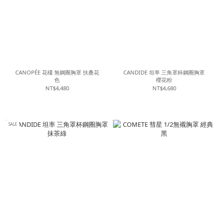
CANOPÉE 花欉 無鋼圈胸罩 扶桑花
CANDIDE 坦率 三角罩杯鋼圈胸罩
色
櫻花粉
NT$4,480
NT$4,680
SALE