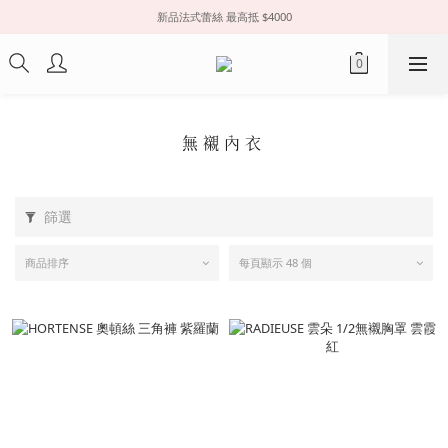
新品法式蕾絲 最高抵 $4000
無襯內衣
篩選
商品排序
每頁顯示 48 個