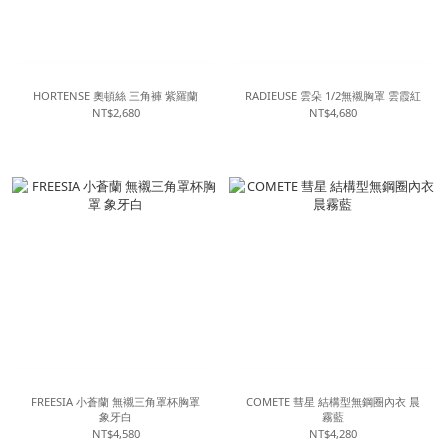
HORTENSE 奧頓絲 三角褲 紫羅蘭
RADIEUSE 雲朵 1/2無襯胸罩 雲霞紅
NT$2,680
NT$4,680
FREESIA 小蒼蘭 無襯三角罩杯胸罩
COMETE 彗星 結構型無鋼圈內衣 晨
象牙白
霧藍
NT$4,580
NT$4,280