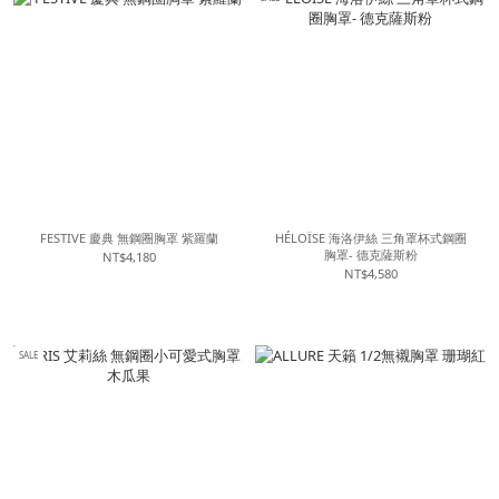
FESTIVE 慶典 無鋼圈胸罩 紫羅蘭
HÉLOÏSE 海洛伊絲 三角罩杯式鋼圈
胸罩- 德克薩斯粉
NT$4,180
NT$4,580
SALE