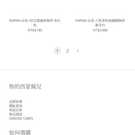
KARMA 出色 3D立體織材胸罩 米白
KARMA 出色 三角罩杯無鋼圈胸罩
色
象牙白
NT$4,780
NT$3,980
1
2
妳的西蒙佩兒
品牌故事
櫃點查詢
專題文章
商品溯源
SIMONE CARES
如何選購