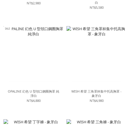
白
NT$2,980
NT$5,580
SALE
OPALINE 幻色 U 型領口鋼圈胸罩 純
WISH 希望 三角罩杯集中托高胸罩 -
淨白
象牙白
NT$4,880
NT$4,980