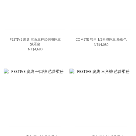
FESTIVE 慶典 三角罩杯式鋼圈胸罩
COMETE 彗星 1/2無襯胸罩 粉褐色
紫羅蘭
NT$4,080
NT$4,680