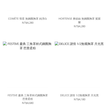
COMÈTE 彗星 無鋼圈胸罩 純淨白
HORTENSE 奧頓絲 無鋼圈胸罩 紫羅
蘭
NT$4,280
NT$4,280
FESTIVE 慶典 三角罩杯式鋼圈胸罩
DELICE 謎情 1/2無襯胸罩 月光黑
芭蕾柔粉
NT$4,180
NT$4,680