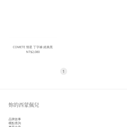
COMETE 彗星 丁字褲 經典黑
NT$2,080
1
妳的西蒙佩兒
品牌故事
櫃點查詢
專題文章