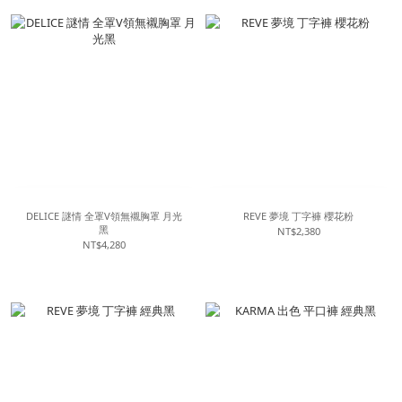
DELICE 謎情 全罩V領無襯胸罩 月光
REVE 夢境 丁字褲 櫻花粉
黑
NT$2,380
NT$4,280