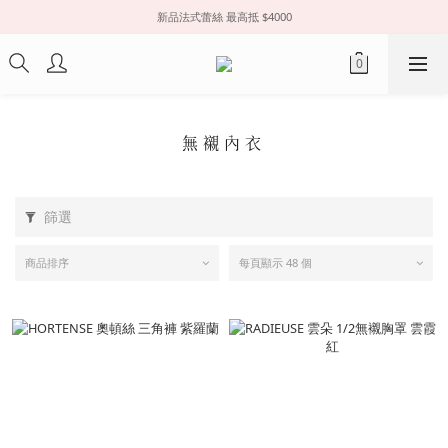
新品法式蕾絲 最高抵 $4000
無襯內衣
篩選
商品排序
每頁顯示 48 個