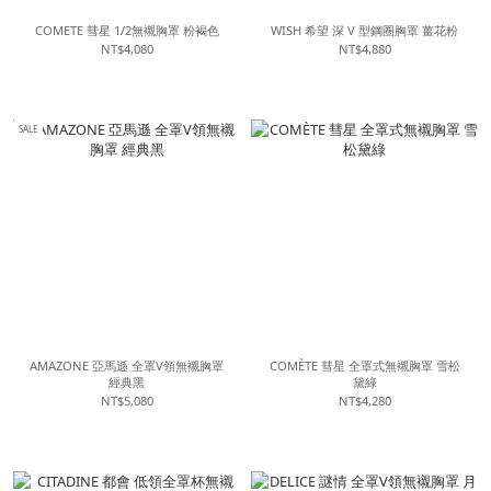
COMETE 彗星 1/2無襯胸罩 粉褐色
WISH 希望 深 V 型鋼圈胸罩 薑花粉
NT$4,080
NT$4,880
SALE
AMAZONE 亞馬遜 全罩V領無襯胸罩
COMÈTE 彗星 全罩式無襯胸罩 雪松
經典黑
黛綠
NT$5,080
NT$4,280