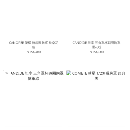
CANOPÉE 花欉 無鋼圈胸罩 扶桑花
CANDIDE 坦率 三角罩杯鋼圈胸罩
色
櫻花粉
NT$4,480
NT$4,680
SALE