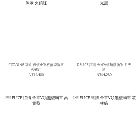
CITADINE 都會 低領全罩杯無襯胸罩
DELICE 謎情 全罩V領無襯胸罩 月光
火鶴紅
黑
NT$4,480
NT$4,280
SALE
SALE