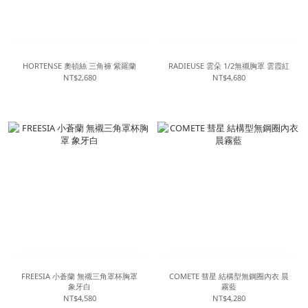
HORTENSE 奧頓絲 三角褲 紫羅蘭
RADIEUSE 雲朵 1/2無襯胸罩 雲霞紅
NT$2,680
NT$4,680
FREESIA 小蒼蘭 無襯三角罩杯胸罩
COMETE 彗星 結構型無鋼圈內衣 晨
象牙白
霧藍
NT$4,580
NT$4,280