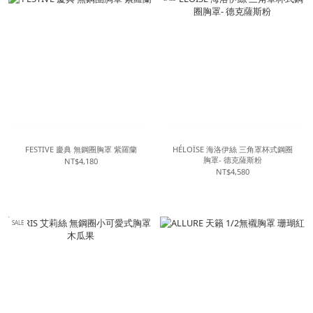
FESTIVE 慶典 無鋼圈胸罩 紫羅蘭
HÉLOÏSE 海洛伊絲 三角罩杯式鋼圈
胸罩- 德克薩斯粉
NT$4,180
NT$4,580
SALE