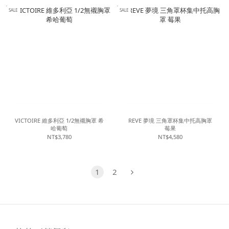
SALE
SALE
VICTOIRE 維多利亞 1/2無襯胸罩 希
REVE 夢境 三角罩杯集中托高胸罩
哈葡萄
莓果
NT$3,780
NT$4,580
1
2