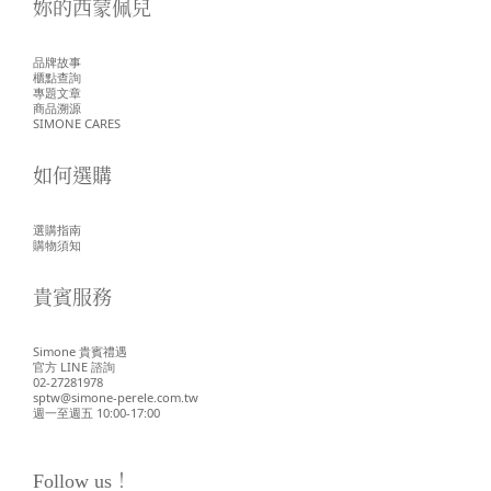
妳的西蒙佩兒
品牌故事
櫃點查詢
專題文章
商品溯源
SIMONE CARES
如何選購
選購指南
購物須知
貴賓服務
Simone 貴賓禮遇
官方 LINE 諮詢
02-27281978
sptw@simone-perele.com.tw
週一至週五 10:00-17:00
Follow us！