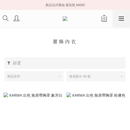
新品法式蕾絲 最高抵 $4000
蕾絲內衣
篩選
商品排序
每頁顯示 48 個