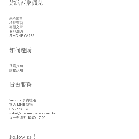
妳的西蒙佩兒
品牌故事
櫃點查詢
專題文章
商品溯源
SIMONE CARES
如何選購
選購指南
購物須知
貴賓服務
Simone 貴賓禮遇
官方 LINE 諮詢
02-27281978
sptw@simone-perele.com.tw
週一至週五 10:00-17:00
Follow us！