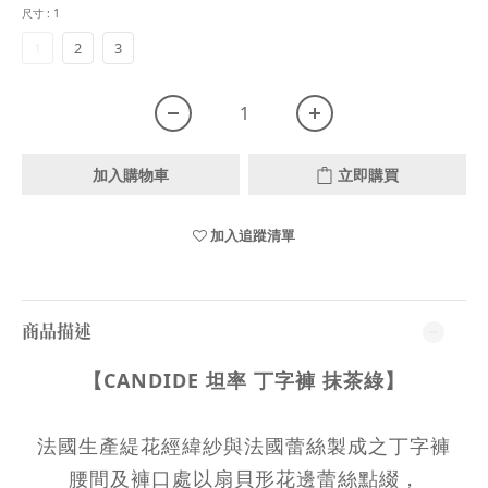
尺寸
: 1
1
2
3
加入購物車
立即購買
加入追蹤清單
商品描述
【CANDIDE 坦率 丁字褲 抹茶綠】
法國生產緹花經緯紗與法國蕾絲製成之丁字褲
腰間及褲口處以扇貝形花邊蕾絲點綴，