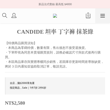
新品法式蕾絲 最高抵 $4000
CANDIDE 坦率 丁字褲 抹茶綠
【特價商品購買須知】
・本商品為零碼特價，數量有限，售出後恕不接受退換貨。
・下單即視為同意本賣場購買規則，請務必確認尺寸與款式後再行購
買。
・本區商品庫存與實體專櫃同步銷售，若因庫存更新時間差導致缺貨，
將於 3 日內通知並協助取消訂單，敬請見諒。
全店，滿$2000享免運
指定商品，Sale｜1件7折 2件6折
NT$2,580