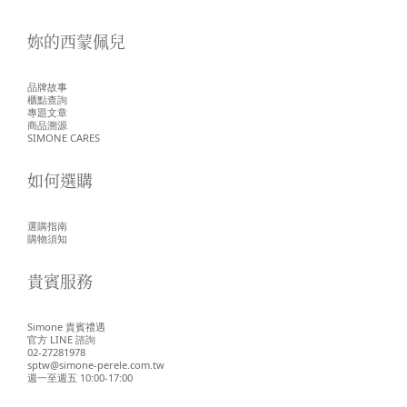
妳的西蒙佩兒
品牌故事
櫃點查詢
專題文章
商品溯源
SIMONE CARES
如何選購
選購指南
購物須知
貴賓服務
Simone 貴賓禮遇
官方 LINE 諮詢
02-27281978
sptw@simone-perele.com.tw
週一至週五 10:00-17:00