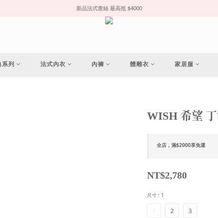
新品法式蕾絲 最高抵 $4000
典系列
法式內衣
內褲
體雕衣
家居服
WISH 希望 
全店，滿$2000享免運
NT$2,780
尺寸
: 1
1
2
3