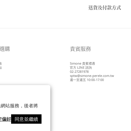
送貨及付款方式
選購
貴賓服務
南
Simone 貴賓禮遇
知
官方 LINE 諮詢
02-27281978
sptw@simone-perele.com.tw
週一至週五 10:00-17:00
 以確保網站服務，後者將
定偏好
同意並繼續