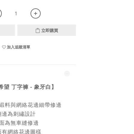
立即購買
加入追蹤清單
 希望 丁字褲 - 象牙白】
緞料與網絡花邊細帶修邊
側邊為刺繡設計
面為無車縫修邊
面有網絡花邊圖樣