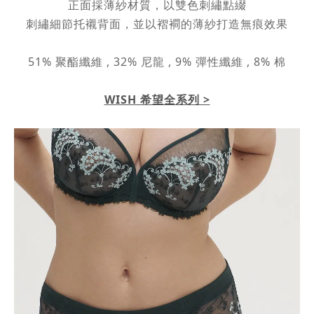
正面採薄紗材質，以雙色刺繡點綴
刺繡細節托襯背面，並以褶襇的薄紗打造無痕效果
51% 聚酯纖維 , 32% 尼龍 , 9% 彈性纖維 , 8% 棉
WISH 希望全系列 >