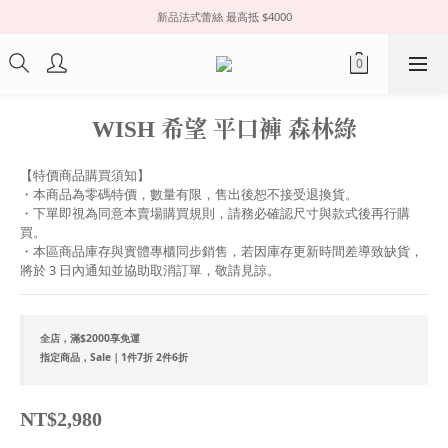
新品法式蕾絲 最高抵 $4000
WISH 希望 平口褲 森林綠
【特價商品購買須知】
・本商品為零碼特價，數量有限，售出後恕不接受退換貨。
・下單即視為同意本賣場購買規則，請務必確認尺寸與款式後再行購
買。
・本區商品庫存與實體專櫃同步銷售，若因庫存更新時間差導致缺貨，
將於 3 日內通知並協助取消訂單，敬請見諒。
全店，滿$2000享免運
指定商品，Sale｜1件7折 2件6折
NT$2,980