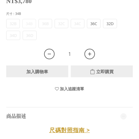
NT$3,780
尺寸
: 34B
32B
34B
36B
32C
34C
36C
32D
34D
36D
加入購物車
立即購買
加入追蹤清單
商品描述
尺碼對照指南 >