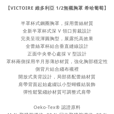
【VICTOIRE 維多利亞 1/2無襯胸罩 希哈葡萄】
半罩杯式鋼圈胸罩，採用蕾絲材質
全新半罩杯式深 V 領口剪裁設計
完美呈現渾圓胸型，展露托高效果
全蕾絲罩杯結合垂直縫線設計
正面中央脊心處採 V 型設計
罩杯兩側採用半月形薄紗材質，強化胸部穩定性
側背片結合縐布襯裡
開放式美背設計，局部搭配蕾絲材質
肩帶背面起始處綴以小型蝴蝶結裝飾
彈性鬆緊縐紗材質可調整式肩帶
Oeko-Tex® 認證原料