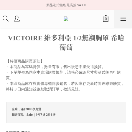
新品法式蕾絲 最高抵 $4000
VICTOIRE 維多利亞 1/2無襯胸罩 希哈
葡萄
【特價商品購買須知】
・本商品為零碼特價，數量有限，售出後恕不接受退換貨。
・下單即視為同意本賣場購買規則，請務必確認尺寸與款式後再行購
買。
・本區商品庫存與實體專櫃同步銷售，若因庫存更新時間差導致缺貨，
將於 3 日內通知並協助取消訂單，敬請見諒。
全店，滿$2000享免運
指定商品，Sale｜1件7折 2件6折