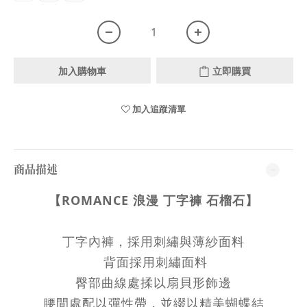
加入購物車
立即購買
加入追蹤清單
商品描述
【ROMANCE 浪漫 丁字褲
石榴石】
丁字內褲，採用刺繡與薄紗
面料
背面採用刺繡面料
臀部曲線處揉以扇貝形飾邊
腰間處配以彈性帶，並綴以精美蝴蝶結