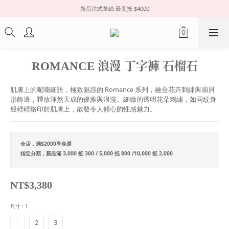
新品法式蕾絲 最高抵 $4000
ROMANCE 浪漫 丁字褲 石榴石
肌膚上的呢喃細語，極致魅惑的 Romance 系列，融合花卉刺繡與扇貝
形飾邊，釋放渾然天成的優雅與浪漫。細緻的透明花朵刺繡，如同紋身
般輕輕烙印於肌膚上，散發令人傾心的性感魅力。
全店，滿$2000享免運
指定分類，新品滿 3,000 抵 300 / 5,000 抵 800 /10,000 抵 2,000
NT$3,380
尺寸
: 1
1
2
3