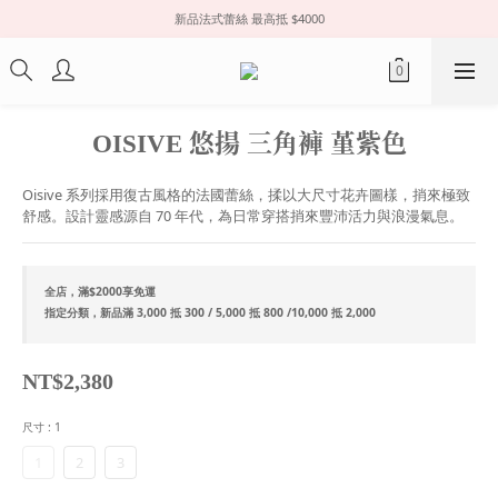
新品法式蕾絲 最高抵 $4000
OISIVE 悠揚 三角褲 堇紫色
Oisive 系列採用復古風格的法國蕾絲，揉以大尺寸花卉圖樣，捎來極致
舒感。設計靈感源自 70 年代，為日常穿搭捎來豐沛活力與浪漫氣息。
全店，滿$2000享免運
指定分類，新品滿 3,000 抵 300 / 5,000 抵 800 /10,000 抵 2,000
NT$2,380
尺寸
: 1
1
2
3