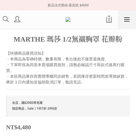
新品法式蕾絲 最高抵 $4000
MARTHE 瑪莎 1/2無襯胸罩 花瓣粉
【特價商品購買須知】
・本商品為零碼特價，數量有限，售出後恕不接受退換貨。
・下單即視為同意本賣場購買規則，請務必確認尺寸與款式後再行購
買。
・本區商品庫存與實體專櫃同步銷售，若因庫存更新時間差導致缺貨，
將於 3 日內通知並協助取消訂單，敬請見諒。
全店，滿$2000享免運
指定商品，Sale｜1件7折 2件6折
NT$4,480