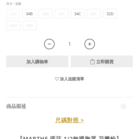
尺寸
: 32B
32B
34B
36B
32C
34C
36C
32D
34D
36D
加入購物車
立即購買
加入追蹤清單
商品描述
尺碼對照 >
【MARTHE 瑪莎 1/2無襯胸罩
花瓣粉
】