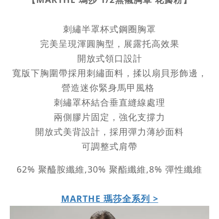
刺繡半罩杯式鋼圈胸罩
完美呈現渾圓胸型，展露托高效果
開放式領口設計
寬版下胸圍帶採用刺繡面料，揉以扇貝形飾邊，
營造迷你緊身馬甲風格
刺繡罩杯結合垂直縫線處理
兩側膠片固定，強化支撐力
開放式美背設計，採用彈力薄紗面料
可調整式肩帶
62% 聚醯胺纖維,30% 聚酯纖維,8% 彈性纖維
MARTHE 瑪莎全系列 >