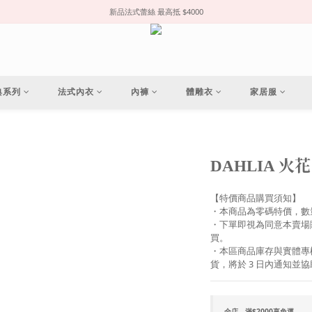
新品法式蕾絲 最高抵 $4000
典系列
法式內衣
內褲
體雕衣
家居服
DAHLIA 火花
【特價商品購買須知】
・本商品為零碼特價，數
・下單即視為同意本賣場
買。
・本區商品庫存與實體專
貨，將於 3 日內通知並
全店，滿$2000享免運