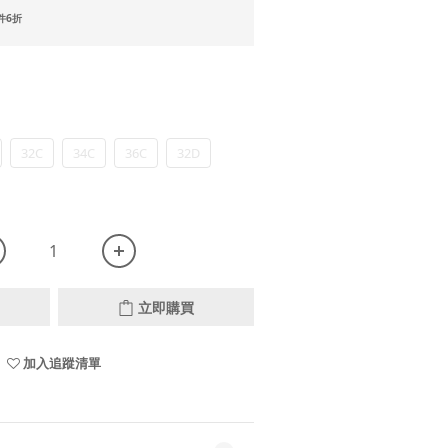
件6折
32C
34C
36C
32D
立即購買
加入追蹤清單