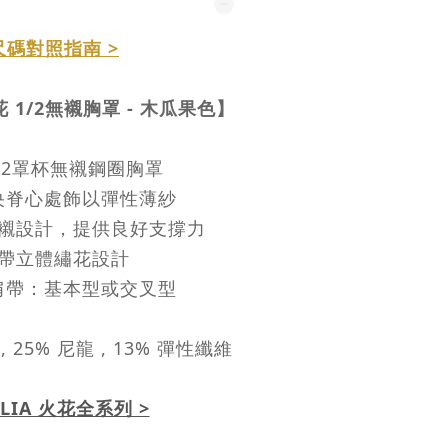
尺碼對照指南 >
花 1/2無襯胸罩 - 木瓜果色】
/2罩杯無襯鋼圈胸罩
央脊心處飾以彈性薄紗
襯設計，提供良好支撐力
帶立體繡花設計
肩帶：基本型或交叉型
, 25% 尼龍 , 13% 彈性纖維
LIA 火花全系列 >