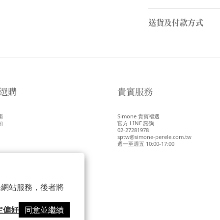
送貨及付款方式
選購
貴賓服務
南
Simone 貴賓禮遇
知
官方 LINE 諮詢
02-27281978
sptw@simone-perele.com.tw
週一至週五 10:00-17:00
 以確保網站服務，後者將
定偏好
同意並繼續