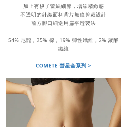
加上有梭子蕾絲細節，增添精緻感
不透明的針織面料背片無痕剪裁設計
前方腳口細邊用扁平縫製法
54% 尼龍 , 25% 棉 , 19% 彈性纖維 , 2% 聚酯
纖維
COMETE 彗星全系列 >