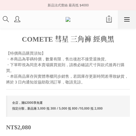
新品法式蕾絲 最高抵 $4000
COMETE 彗星 三角褲 經典黑
【特價商品購買須知】
・本商品為零碼特價，數量有限，售出後恕不接受退換貨。
・下單即視為同意本賣場購買規則，請務必確認尺寸與款式後再行購
買。
・本區商品庫存與實體專櫃同步銷售，若因庫存更新時間差導致缺貨，
將於 3 日內通知並協助取消訂單，敬請見諒。
全店，滿$2000享免運
指定分類，新品滿 3,000 抵 300 / 5,000 抵 800 /10,000 抵 2,000
NT$2,080