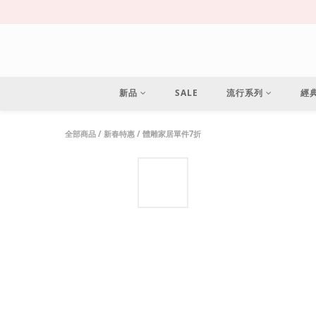
新品
SALE
流行系列
經
全部商品
/
新春特惠
/
體雕家居單件7折