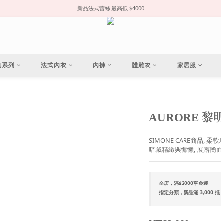
新品法式蕾絲 最高抵 $4000
典系列
法式內衣
內褲
體雕衣
家居服
AURORE 黎
SIMONE CARE商品,
暗藏精緻與慵懶, 展露簡
全店，滿$2000享免運
指定分類，新品滿 3,000 抵 300 