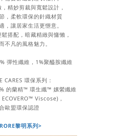
緻，精妙剪裁與寬鬆設計，
節
，
柔軟
環保的針織材質
適，讓居家生活更愜意
。
輕鬆搭配，
暗藏精緻與慵懶，
而不凡的風格魅力。
5% 彈性纖維，1%聚醯胺纖維
E CARES 環保系列：
% 的蘭精™ 環生纖™ 嫘縈纖維
 ECOVERO™ Viscose)，
合歐盟環保認證
URORE黎明系列>