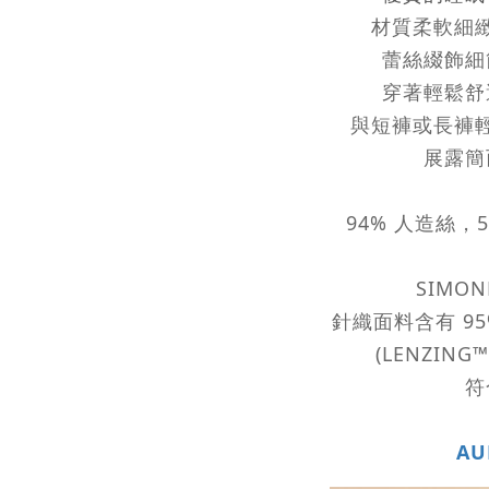
材質柔軟細
蕾絲綴飾細
穿著輕鬆舒
與短褲或長褲
展露簡
94% 人造絲，
SIMON
針織面料含有 95
(LENZING™
符
A