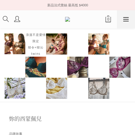
新品法式蕾絲 最高抵 $4000
浪漫不是愛情
限定
韓令×韓沁
twins
妳的西蒙佩兒
品牌故事