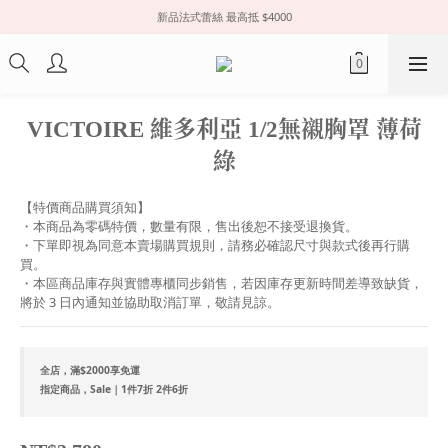
新品法式蕾絲 最高抵 $4000
VICTOIRE 維多利亞 1/2無襯胸罩 薄荷
綠
【特價商品購買須知】
・本商品為零碼特價，數量有限，售出後恕不接受退換貨。
・下單即視為同意本賣場購買規則，請務必確認尺寸與款式後再行購
買。
・本區商品庫存與實體專櫃同步銷售，若因庫存更新時間差導致缺貨，
將於 3 日內通知並協助取消訂單，敬請見諒。
全店，滿$2000享免運
指定商品，Sale｜1件7折 2件6折