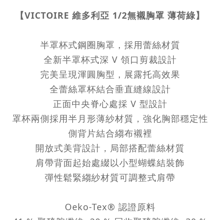
【VICTOIRE 維多利亞 1/2無襯胸罩 薄荷綠】
半罩杯式鋼圈胸罩，採用蕾絲材質
全新半罩杯式深 V 領口剪裁設計
完美呈現渾圓胸型，展露托高效果
全蕾絲罩杯結合垂直縫線設計
正面中央脊心處採 V 型設計
罩杯兩側採用半月形薄紗材質，強化胸部穩定性
側背片結合縐布襯裡
開放式美背設計，局部搭配蕾絲材質
肩帶背面起始處綴以小型蝴蝶結裝飾
彈性鬆緊縐紗材質可調整式肩帶
Oeko-Tex® 認證原料