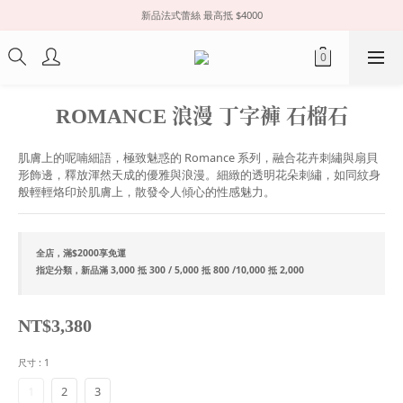
新品法式蕾絲 最高抵 $4000
ROMANCE 浪漫 丁字褲 石榴石
肌膚上的呢喃細語，極致魅惑的 Romance 系列，融合花卉刺繡與扇貝
形飾邊，釋放渾然天成的優雅與浪漫。細緻的透明花朵刺繡，如同紋身
般輕輕烙印於肌膚上，散發令人傾心的性感魅力。
全店，滿$2000享免運
指定分類，新品滿 3,000 抵 300 / 5,000 抵 800 /10,000 抵 2,000
NT$3,380
尺寸
: 1
1
2
3