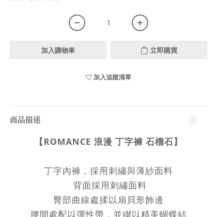
加入購物車
立即購買
加入追蹤清單
商品描述
【ROMANCE 浪漫 丁字褲
石榴石】
丁字內褲，採用刺繡與薄紗
面料
背面採用刺繡面料
臀部曲線處揉以扇貝形飾邊
腰間處配以彈性帶，並綴以精美蝴蝶結