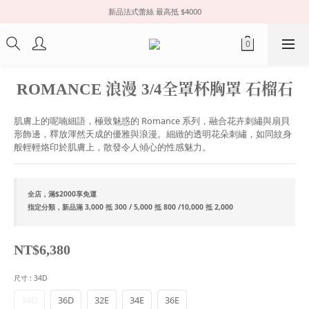
新品法式蕾絲 最高抵 $4000
ROMANCE 浪漫 3/4全罩杯胸罩 石榴石
肌膚上的呢喃細語，極致魅惑的 Romance 系列，融合花卉刺繡與扇貝
形飾邊，釋放渾然天成的優雅與浪漫。細緻的透明花朵刺繡，如同紋身
般輕輕烙印於肌膚上，散發令人傾心的性感魅力。
全店，滿$2000享免運
指定分類，新品滿 3,000 抵 300 / 5,000 抵 800 /10,000 抵 2,000
NT$6,380
尺寸
: 34D
34D
36D
32E
34E
36E