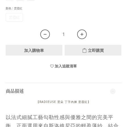
顏色
: 雲霞紅
雲霞紅
加入購物車
立即購買
加入追蹤清單
商品描述
【
RADIEUSE 雲朵 丁字內褲 雲霞紅
】
以法式細膩工藝勾勒性感與優雅之間的完美平
衡。正面選用來自斯洛維尼亞的輕盈薄紗，結合