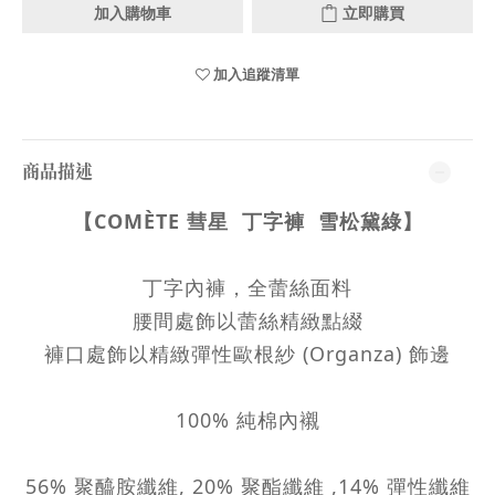
加入購物車
立即購買
加入追蹤清單
商品描述
【
COMÈTE 彗星
丁字褲
雪松黛綠
】
丁字內褲，全蕾絲面料
腰間處飾以蕾絲精緻點綴
褲口處飾以精緻彈性歐根紗 (Organza) 飾邊
100% 純棉內襯
56% 聚醯胺纖維, 20% 聚酯纖維 ,14% 彈性纖維