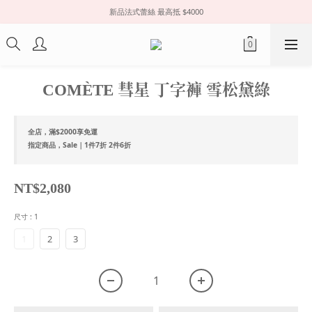
新品法式蕾絲 最高抵 $4000
COMÈTE 彗星 丁字褲 雪松黛綠
全店，滿$2000享免運
指定商品，Sale｜1件7折 2件6折
NT$2,080
尺寸
: 1
1
2
3