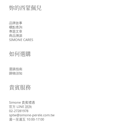
妳的西蒙佩兒
品牌故事
櫃點查詢
專題文章
商品溯源
SIMONE CARES
如何選購
選購指南
購物須知
貴賓服務
Simone 貴賓禮遇
官方 LINE 諮詢
02-27281978
sptw@simone-perele.com.tw
週一至週五 10:00-17:00