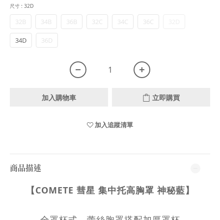
尺寸
: 32D
32B
34B
36B
32C
34C
36C
32D
34D
36D
加入購物車
立即購買
加入追蹤清單
商品描述
【COMETE 彗星 集中托高胸罩 神秘藍】
全罩杯式，蕾絲胸罩搭配加厚罩杯