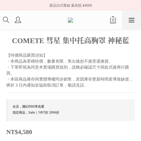
新品法式蕾絲 最高抵 $4000
COMETE 彗星 集中托高胸罩 神秘藍
【特價商品購買須知】
・本商品為零碼特價，數量有限，售出後恕不接受退換貨。
・下單即視為同意本賣場購買規則，請務必確認尺寸與款式後再行購
買。
・本區商品庫存與實體專櫃同步銷售，若因庫存更新時間差導致缺貨，
將於 3 日內通知並協助取消訂單，敬請見諒。
全店，滿$2000享免運
指定商品，Sale｜1件7折 2件6折
NT$4,580