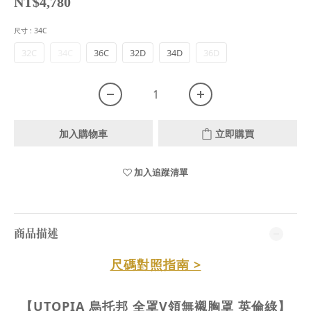
NT$4,780
尺寸
: 34C
32C
34C
36C
32D
34D
36D
加入購物車
立即購買
加入追蹤清單
商品描述
尺碼對照指南 >
【UTOPIA 烏托邦 全罩V領無襯胸罩 英倫綠】