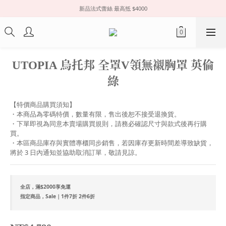
新品法式蕾絲 最高抵 $4000
UTOPIA 烏托邦 全罩V領無襯胸罩 英倫
綠
【特價商品購買須知】
・本商品為零碼特價，數量有限，售出後恕不接受退換貨。
・下單即視為同意本賣場購買規則，請務必確認尺寸與款式後再行購
買。
・本區商品庫存與實體專櫃同步銷售，若因庫存更新時間差導致缺貨，
將於 3 日內通知並協助取消訂單，敬請見諒。
全店，滿$2000享免運
指定商品，Sale｜1件7折 2件6折