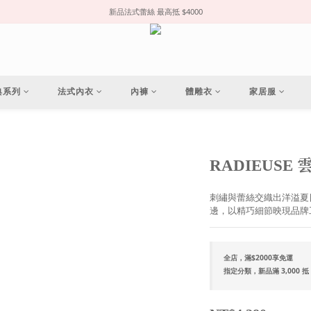
新品法式蕾絲 最高抵 $4000
典系列
法式內衣
內褲
體雕衣
家居服
RADIEUS
刺繡與蕾絲交織出洋溢夏
邊，以精巧細節映現品牌
全店，滿$2000享免運
指定分類，新品滿 3,000 抵 300 