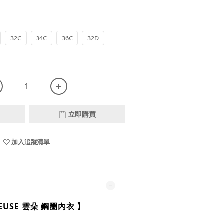
32C
34C
36C
32D
立即購買
加入追蹤清單
IEUSE 雲朵 鋼圈內衣
】