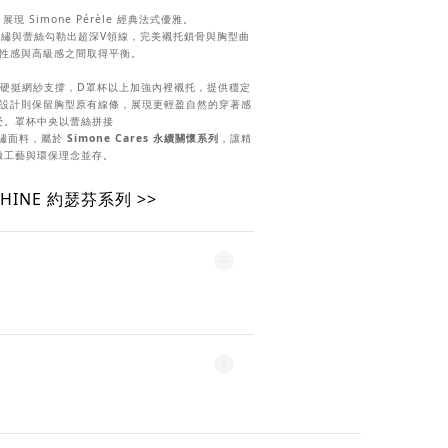
列
展現 Simone Pérèle 經典法式優雅。
繡與蕾絲勾勒出超深V領線，完美襯托鎖骨與胸型曲
性感與高級感之間取得平衡。
硬挺網紗支撐，D罩杯以上加強內裡襯托，提供穩定
設計則保留胸型原有線條，展現更輕盈自然的穿著感
受。罩杯中央以蕾絲拼接
刺繡面料，屬於
Simone Cares 永續關懷系列
，讓精
緻工藝與環保理念並存。
PHINE 約瑟芬系列 >>