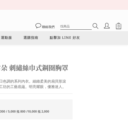
聯絡我們
運動服
選購指南
點擊加 LINE 好友
立即購買
E 雲朵 刺繡絲巾式鋼圈胸罩
日色調的系列內衣。細緻柔美的扇貝形滾
工坊的工藝底蘊。明亮耀眼，優雅迷人。
/ 5,000 抵 800 /10,000 抵 2,000