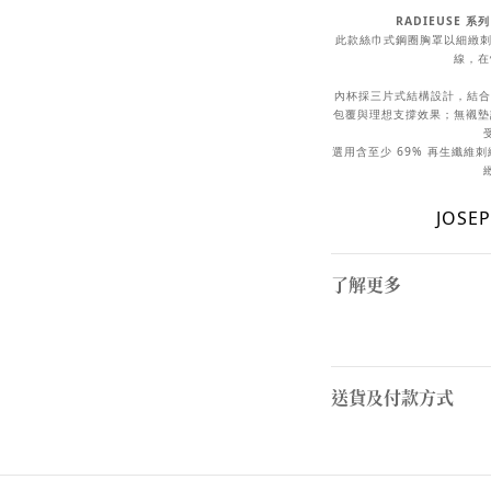
RADIEUSE 系
此款絲巾式鋼圈胸罩以細緻刺
線，在
內杯採三片式結構設計，結合
包覆與理想支撐效果；無襯墊
選用含至少 69% 再生纖維
JOSE
了解更多
送貨及付款方式