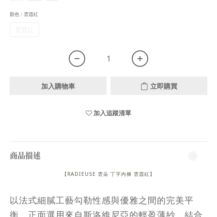
顏色
: 雲霞紅
雲霞紅
加入購物車
立即購買
加入追蹤清單
商品描述
【
RADIEUSE 雲朵 丁字內褲 雲霞紅
】
以法式細膩工藝勾勒性感與優雅之間的完美平
衡。正面選用來自斯洛維尼亞的輕盈薄紗，結合