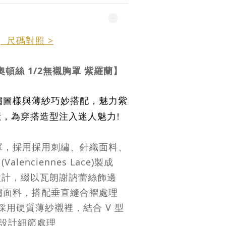
尺碼對照 >
 奧頓絲 1/2無襯胸罩 紫羅蘭
】
繡圖樣與薄紗巧妙搭配
，
魅力紫
愫，為穿搭造型注入迷人魅力
!
罩，採用採用刺繡、針織面料、
alenciennes Lace)製成
設計，綴以瓦朗謝訥蕾絲飾邊
繡面料，搭配垂直縫合褶處理
採用硬質薄紗襯裡，結合 V 型
設計細節處理