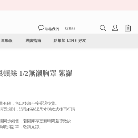
聯絡我們
運動服
選購指南
點擊加 LINE 好友
立即購買
 奧頓絲 1/2無襯胸罩 紫羅
量有限，售出後恕不接受退換貨。
購買規則，請務必確認尺寸與款式後再行購
櫃同步銷售，若因庫存更新時間差導致缺
協助取消訂單，敬請見諒。