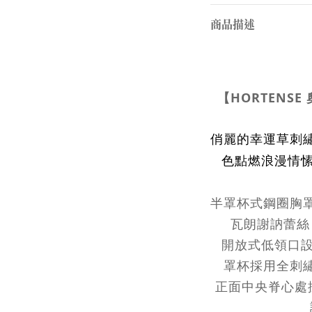
商品描述
【
HORTENSE
俏麗的幸運草刺
色點燃浪漫情
半罩杯式鋼圈胸
瓦朗謝訥蕾絲 (V
開放式低領口
罩杯採用全刺
正面中央脊心處