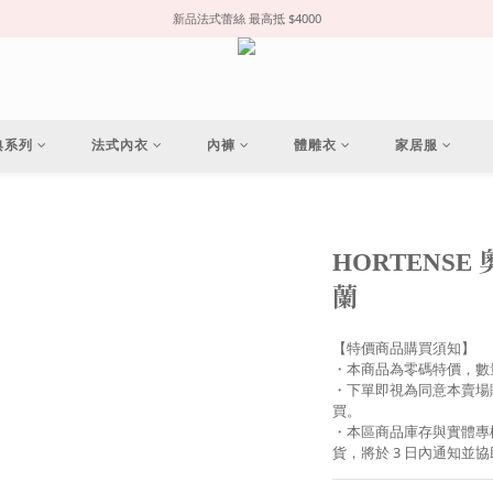
新品法式蕾絲 最高抵 $4000
典系列
法式內衣
內褲
體雕衣
家居服
HORTENSE
蘭
【特價商品購買須知】
・本商品為零碼特價，數
・下單即視為同意本賣場
買。
・本區商品庫存與實體專
貨，將於 3 日內通知並