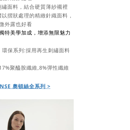
刺繡面料，結合硬質薄紗襯裡
綴以摺狀處理的精緻針織面料，
微外露也好看
獨特美學加成，增添無限魅力
RES 環保系列:採用再生刺繡面料
,17%聚醯胺纖維,
8%彈性纖維
ENSE 奧頓絲全系列 >