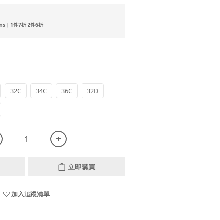
ns｜1件7折 2件6折
32C
34C
36C
32D
立即購買
加入追蹤清單