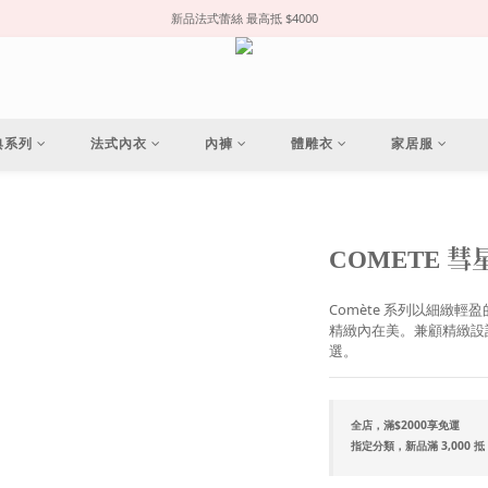
新品法式蕾絲 最高抵 $4000
典系列
法式內衣
內褲
體雕衣
家居服
COMETE 彗
Comète 系列以細緻
精緻內在美。兼顧精緻設
選。
全店，滿$2000享免運
指定分類，新品滿 3,000 抵 300 