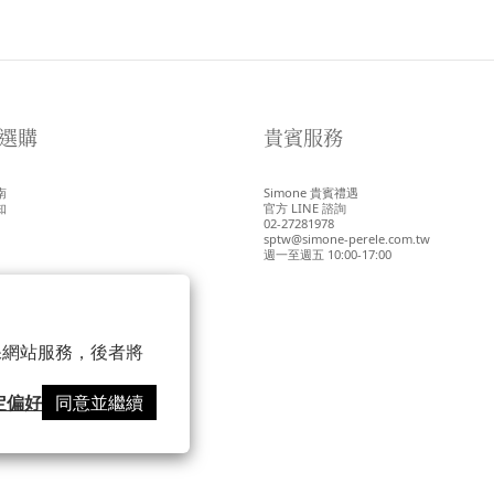
選購
貴賓服務
南
Simone 貴賓禮遇
知
官方 LINE 諮詢
02-27281978
sptw@simone-perele.com.tw
週一至週五 10:00-17:00
 以確保網站服務，後者將
定偏好
同意並繼續