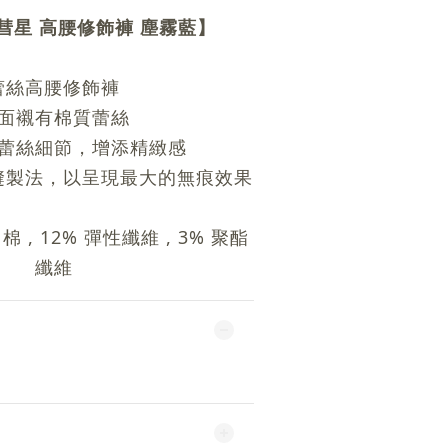
 彗星 高腰修飾褲 塵霧藍
】
蕾絲高腰修飾褲
面襯有棉質蕾絲
蕾絲細節，增添精緻感
縫製法，以呈現最大的無痕效果
% 棉 , 12% 彈性纖維 , 3% 聚酯
纖維