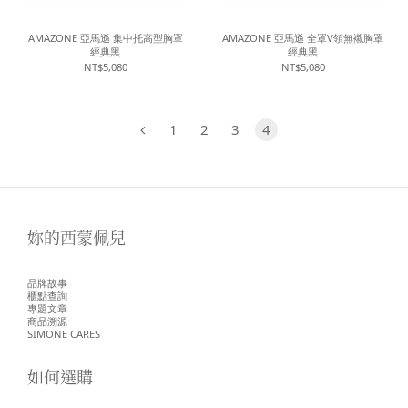
AMAZONE 亞馬遜 集中托高型胸罩
AMAZONE 亞馬遜 全罩V領無襯胸罩
經典黑
經典黑
NT$5,080
NT$5,080
1
2
3
4
妳的西蒙佩兒
品牌故事
櫃點查詢
專題文章
商品溯源
SIMONE CARES
如何選購