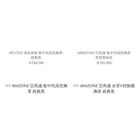
HÉLOÏSE 海洛伊絲 集中托高型胸罩-
AMAZONE 亞馬遜 集中托高型胸罩
經典黑
草原墨綠色
NT$4,580
NT$5,080
SALE
SALE