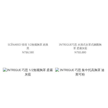
SCÉNARIO 情境 1/2無襯胸罩 經典
INTRIGUE巧思 水滴式全罩式鋼圈胸
黑
罩 柔霧灰藍
NT$6,580
NT$5,880