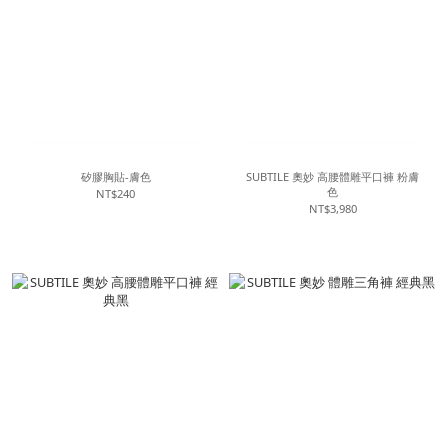
矽膠胸貼-膚色
SUBTILE 奧妙 高腰體雕平口褲 粉膚
色
NT$240
NT$3,980